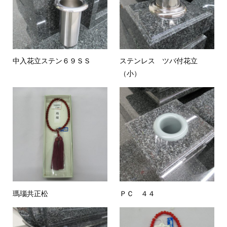
中入花立ステン６９ＳＳ
ステンレス ツバ付花立
（小）
瑪瑙共正松
ＰＣ ４４