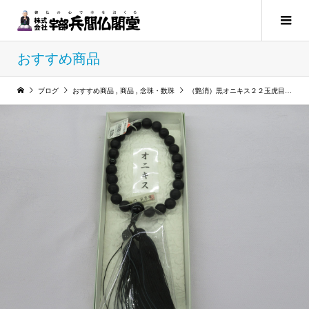
おすすめ商品
ブログ
おすすめ商品
,
商品
,
念珠・数珠
（艶消）黒オニキス２２玉虎目（暗青）