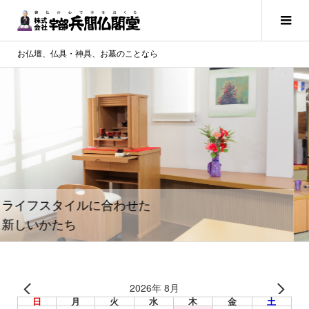
お仏壇、仏具・神具、お墓のことなら
2026年 8月
日
月
火
水
木
金
土