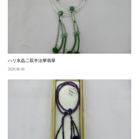
ハリ水晶二双半法華翡翠
2020.06.09