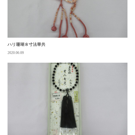
ハリ珊瑚８寸法華共
2020.06.09