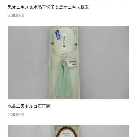
黒オニキス＆水晶平切子＆黒オニキス親玉
2020.06.09
水晶二天トルコ石正頭
2020.06.09