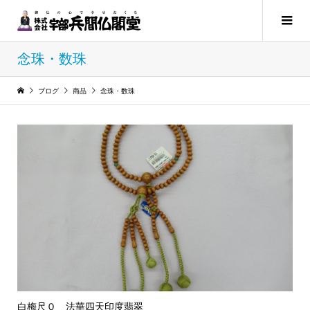
念珠・数珠
ブログ
商品
念珠・数珠
白梅尺０ 法華四天印度翡翠