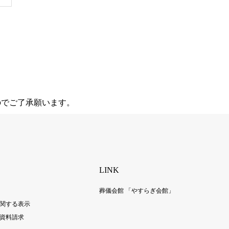
のでご了承願います。
LINK
葬儀会館 「やすらぎ会館」
関する表示
資料請求