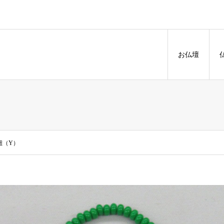
お仏壇
紐（Y）