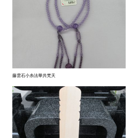
藤雲石小糸法華共梵天