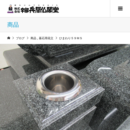
商品
ブログ
商品
,
墓石用花立
ひまわり５９ＭＳ