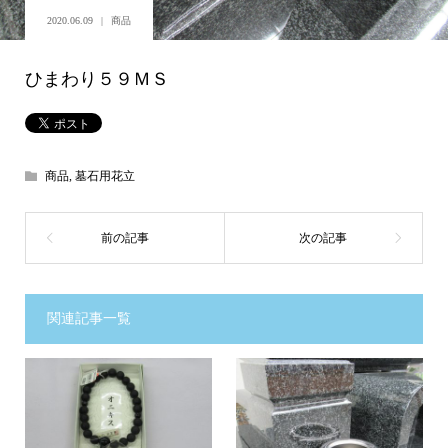
2020.06.09
商品
ひまわり５９ＭＳ
商品
,
墓石用花立
関連記事一覧