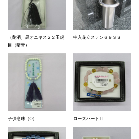
（艶消）黒オニキス２２玉虎
中入花立ステン６９ＳＳ
目（暗青）
子供念珠（O）
ローズハートⅡ