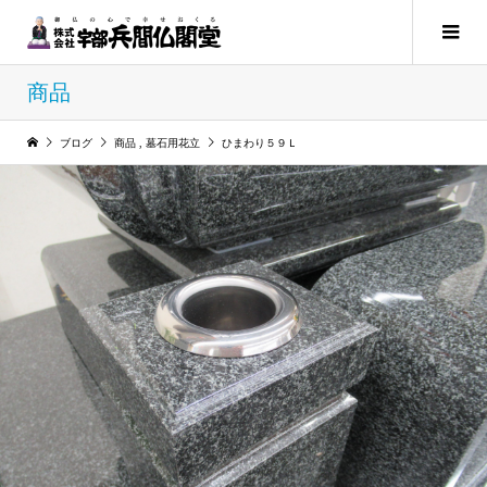
商品
ブログ
商品
,
墓石用花立
ひまわり５９Ｌ