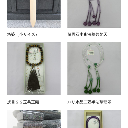
塔婆（小サイズ）
藤雲石小糸法華共梵天
虎目２２玉共正頭
ハリ水晶二双半法華翡翠